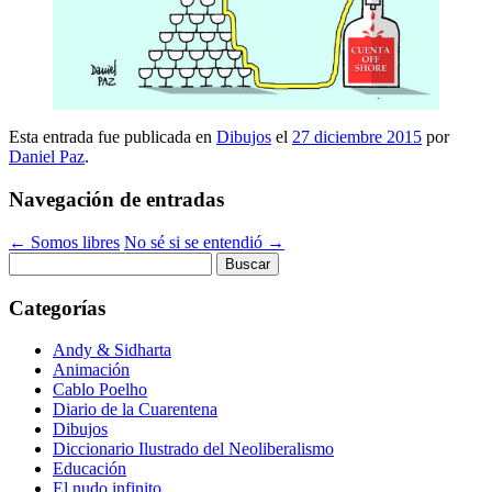
Esta entrada fue publicada en
Dibujos
el
27 diciembre 2015
por
Daniel Paz
.
Navegación de entradas
←
Somos libres
No sé si se entendió
→
Buscar:
Categorías
Andy & Sidharta
Animación
Cablo Poelho
Diario de la Cuarentena
Dibujos
Diccionario Ilustrado del Neoliberalismo
Educación
El nudo infinito