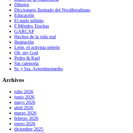
Dibujos
Diccionario Ilustrado del Neoliberalismo
Educación
El nudo infinito
F.Mérides Truchas
GARCAP
Hechos de la vida real
Ilustración
León, el activista peleón
Oh, my God
Pedro & Rael
Sin categoría
Sr. y Sra. Argentinomedio
Archivos
julio 2026
junio 2026
mayo 2026
abril 2026
marzo 2026
febrero 2026
enero 2026
diciembre 2025