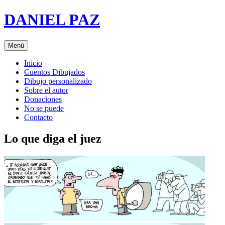
Saltar
DANIEL PAZ
al
contenido
Menú
Inicio
Cuentos Dibujados
Dibujo personalizado
Sobre el autor
Donaciones
No se puede
Contacto
Lo que diga el juez