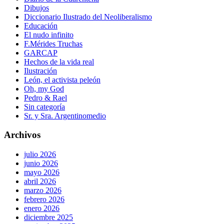
Dibujos
Diccionario Ilustrado del Neoliberalismo
Educación
El nudo infinito
F.Mérides Truchas
GARCAP
Hechos de la vida real
Ilustración
León, el activista peleón
Oh, my God
Pedro & Rael
Sin categoría
Sr. y Sra. Argentinomedio
Archivos
julio 2026
junio 2026
mayo 2026
abril 2026
marzo 2026
febrero 2026
enero 2026
diciembre 2025