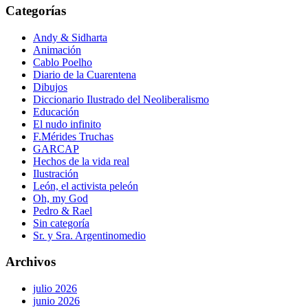
Categorías
Andy & Sidharta
Animación
Cablo Poelho
Diario de la Cuarentena
Dibujos
Diccionario Ilustrado del Neoliberalismo
Educación
El nudo infinito
F.Mérides Truchas
GARCAP
Hechos de la vida real
Ilustración
León, el activista peleón
Oh, my God
Pedro & Rael
Sin categoría
Sr. y Sra. Argentinomedio
Archivos
julio 2026
junio 2026