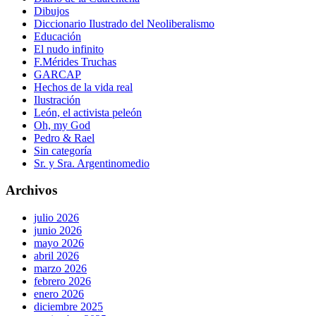
Dibujos
Diccionario Ilustrado del Neoliberalismo
Educación
El nudo infinito
F.Mérides Truchas
GARCAP
Hechos de la vida real
Ilustración
León, el activista peleón
Oh, my God
Pedro & Rael
Sin categoría
Sr. y Sra. Argentinomedio
Archivos
julio 2026
junio 2026
mayo 2026
abril 2026
marzo 2026
febrero 2026
enero 2026
diciembre 2025