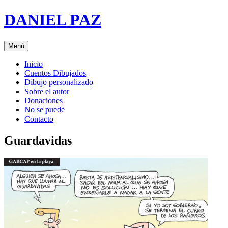
Saltar
DANIEL PAZ
al
contenido
Menú
Inicio
Cuentos Dibujados
Dibujo personalizado
Sobre el autor
Donaciones
No se puede
Contacto
Guardavidas