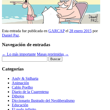
Esta entrada fue publicada en
GARCAP
el
28 enero 2015
por
Daniel Paz
.
Navegación de entradas
←
Lo más importante
Masas reprimidas
→
Buscar:
Categorías
Andy & Sidharta
Animación
Cablo Poelho
Diario de la Cuarentena
Dibujos
Diccionario Ilustrado del Neoliberalismo
Educación
El nudo infinito