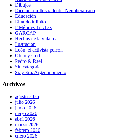
Dibujos
Diccionario Ilustrado del Neoliberalismo
Educación
El nudo infinito
F.Mérides Truchas
GARCAP
Hechos de la vida real
Ilustración
León, el activista peleón
Oh, my God
Pedro & Rael
Sin categoría
Sr. y Sra. Argentinomedio
Archivos
agosto 2026
julio 2026
junio 2026
mayo 2026
abril 2026
marzo 2026
febrero 2026
enero 2026