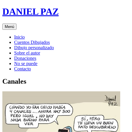
Saltar
DANIEL PAZ
al
contenido
Menú
Inicio
Cuentos Dibujados
Dibujo personalizado
Sobre el autor
Donaciones
No se puede
Contacto
Canales