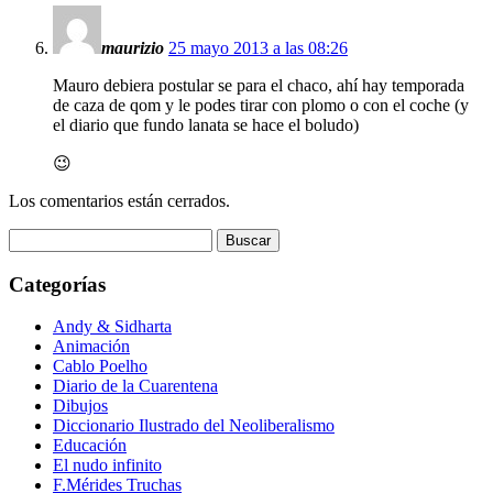
maurizio
25 mayo 2013 a las 08:26
Mauro debiera postular se para el chaco, ahí hay temporada
de caza de qom y le podes tirar con plomo o con el coche (y
el diario que fundo lanata se hace el boludo)
😉
Los comentarios están cerrados.
Buscar:
Categorías
Andy & Sidharta
Animación
Cablo Poelho
Diario de la Cuarentena
Dibujos
Diccionario Ilustrado del Neoliberalismo
Educación
El nudo infinito
F.Mérides Truchas