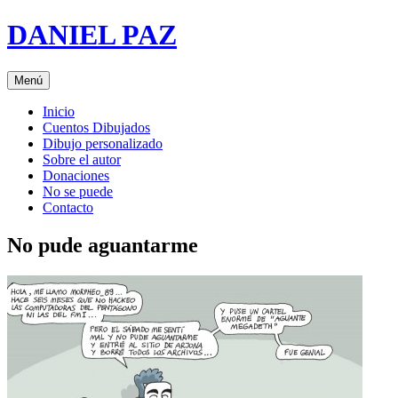
Saltar
DANIEL PAZ
al
contenido
Menú
Inicio
Cuentos Dibujados
Dibujo personalizado
Sobre el autor
Donaciones
No se puede
Contacto
No pude aguantarme