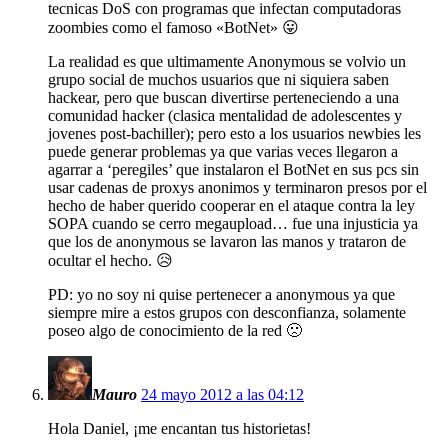
tecnicas DoS con programas que infectan computadoras
zoombies como el famoso «BotNet» 😛
La realidad es que ultimamente Anonymous se volvio un
grupo social de muchos usuarios que ni siquiera saben
hackear, pero que buscan divertirse perteneciendo a una
comunidad hacker (clasica mentalidad de adolescentes y
jovenes post-bachiller); pero esto a los usuarios newbies les
puede generar problemas ya que varias veces llegaron a
agarrar a ‘peregiles’ que instalaron el BotNet en sus pcs sin
usar cadenas de proxys anonimos y terminaron presos por el
hecho de haber querido cooperar en el ataque contra la ley
SOPA cuando se cerro megaupload… fue una injusticia ya
que los de anonymous se lavaron las manos y trataron de
ocultar el hecho. 😥
PD: yo no soy ni quise pertenecer a anonymous ya que
siempre mire a estos grupos con desconfianza, solamente
poseo algo de conocimiento de la red 🙁
Mauro
24 mayo 2012 a las 04:12
Hola Daniel, ¡me encantan tus historietas!