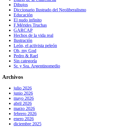
Dibujos
Diccionario Ilustrado del Neoliberalismo
Educación
El nudo infinito
F.Mérides Truchas
GARCAP
Hechos de la vida real
Ilustración
León, el activista peleón
Oh, my God
Pedro & Rael
Sin categoría
Sr. y Sra. Argentinomedio
Archivos
julio 2026
junio 2026
mayo 2026
abril 2026
marzo 2026
febrero 2026
enero 2026
diciembre 2025