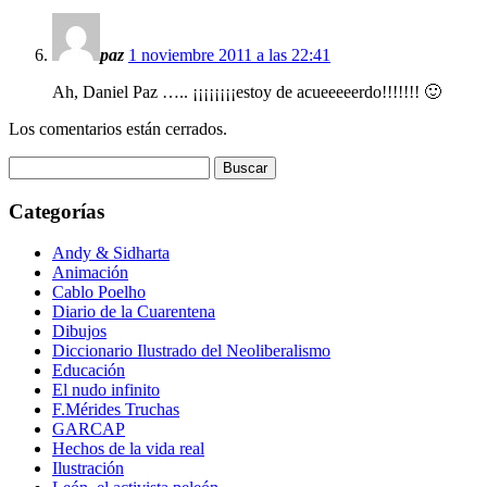
paz
1 noviembre 2011 a las 22:41
Ah, Daniel Paz ….. ¡¡¡¡¡¡¡¡estoy de acueeeeerdo!!!!!!! 🙂
Los comentarios están cerrados.
Buscar:
Categorías
Andy & Sidharta
Animación
Cablo Poelho
Diario de la Cuarentena
Dibujos
Diccionario Ilustrado del Neoliberalismo
Educación
El nudo infinito
F.Mérides Truchas
GARCAP
Hechos de la vida real
Ilustración