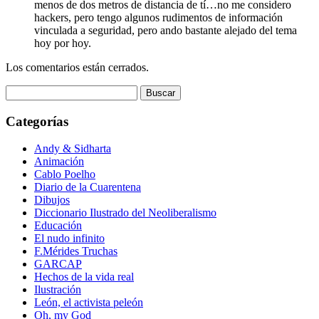
menos de dos metros de distancia de tí…no me considero
hackers, pero tengo algunos rudimentos de información
vinculada a seguridad, pero ando bastante alejado del tema
hoy por hoy.
Los comentarios están cerrados.
Buscar:
Categorías
Andy & Sidharta
Animación
Cablo Poelho
Diario de la Cuarentena
Dibujos
Diccionario Ilustrado del Neoliberalismo
Educación
El nudo infinito
F.Mérides Truchas
GARCAP
Hechos de la vida real
Ilustración
León, el activista peleón
Oh, my God