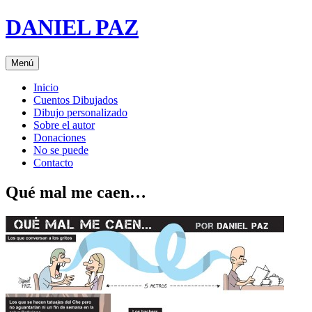
Saltar
DANIEL PAZ
al
contenido
Menú
Inicio
Cuentos Dibujados
Dibujo personalizado
Sobre el autor
Donaciones
No se puede
Contacto
Qué mal me caen…