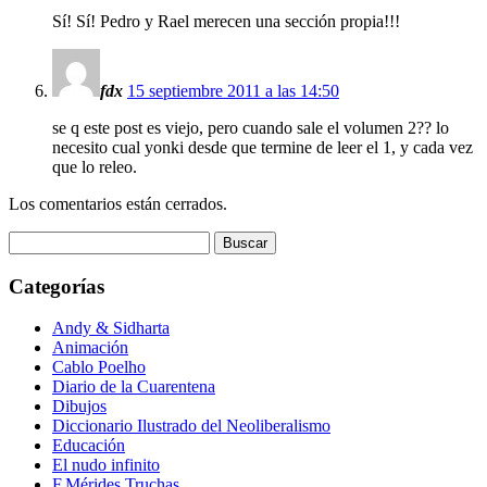
Sí! Sí! Pedro y Rael merecen una sección propia!!!
fdx
15 septiembre 2011 a las 14:50
se q este post es viejo, pero cuando sale el volumen 2?? lo
necesito cual yonki desde que termine de leer el 1, y cada vez
que lo releo.
Los comentarios están cerrados.
Buscar:
Categorías
Andy & Sidharta
Animación
Cablo Poelho
Diario de la Cuarentena
Dibujos
Diccionario Ilustrado del Neoliberalismo
Educación
El nudo infinito
F.Mérides Truchas