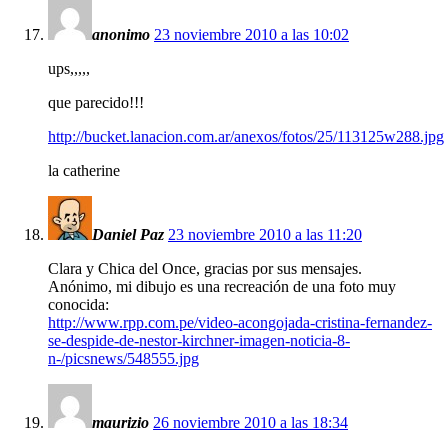
anonimo
23 noviembre 2010 a las 10:02
ups,,,,,
que parecido!!!
http://bucket.lanacion.com.ar/anexos/fotos/25/113125w288.jpg
la catherine
Daniel Paz
23 noviembre 2010 a las 11:20
Clara y Chica del Once, gracias por sus mensajes.
Anónimo, mi dibujo es una recreación de una foto muy
conocida:
http://www.rpp.com.pe/video-acongojada-cristina-fernandez-
se-despide-de-nestor-kirchner-imagen-noticia-8-
n-/picsnews/548555.jpg
maurizio
26 noviembre 2010 a las 18:34