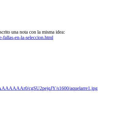
scrito una nota con la misma idea:
fallas-en-la-seleccion.html
AAAAAAAr0/cgSU2pejqJY/s1600/aquelarre1.jpg