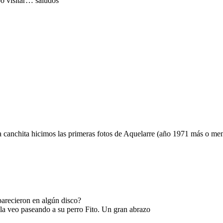
bo visitar… saludos
sa canchita hicimos las primeras fotos de Aquelarre (año 1971 más o me
parecieron en algún disco?
la veo paseando a su perro Fito. Un gran abrazo