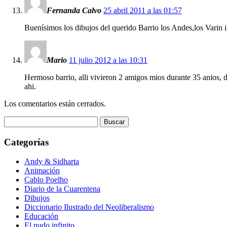
Fernanda Calvo
25 abril 2011 a las 01:57
Buenísimos los dibujos del querido Barrio los Andes,los Varin 
Mario
11 julio 2012 a las 10:31
Hermoso barrio, alli vivieron 2 amigos mios durante 35 anios, del
ahi.
Los comentarios están cerrados.
Buscar:
Categorías
Andy & Sidharta
Animación
Cablo Poelho
Diario de la Cuarentena
Dibujos
Diccionario Ilustrado del Neoliberalismo
Educación
El nudo infinito