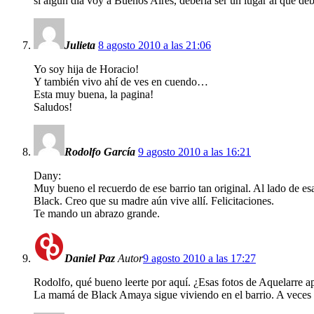
si algun dia voy a Buenos Aires, deberia ser un lugar al que de
Julieta
8 agosto 2010 a las 21:06
Yo soy hija de Horacio!
Y también vivo ahí de ves en cuendo…
Esta muy buena, la pagina!
Saludos!
Rodolfo García
9 agosto 2010 a las 16:21
Dany:
Muy bueno el recuerdo de ese barrio tan original. Al lado de e
Black. Creo que su madre aún vive allí. Felicitaciones.
Te mando un abrazo grande.
Daniel Paz
Autor
9 agosto 2010 a las 17:27
Rodolfo, qué bueno leerte por aquí. ¿Esas fotos de Aquelarre a
La mamá de Black Amaya sigue viviendo en el barrio. A veces 