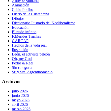
Andy & Sidharta
Animación
Cablo Poelho
Diario de la Cuarentena
Dibujos
Diccionario Ilustrado del Neoliberalismo
Educación
El nudo infinito
F.Mérides Truchas
GARCAP
Hechos de la vida real
Ilustración
León, el activista peleón
Oh, my God
Pedro & Rael
Sin categoría
Sr. y Sra. Argentinomedio
Archivos
julio 2026
junio 2026
mayo 2026
abril 2026
marzo 2026