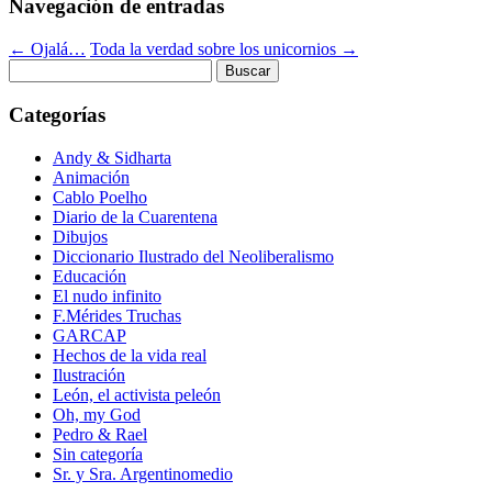
Navegación de entradas
←
Ojalá…
Toda la verdad sobre los unicornios
→
Buscar:
Categorías
Andy & Sidharta
Animación
Cablo Poelho
Diario de la Cuarentena
Dibujos
Diccionario Ilustrado del Neoliberalismo
Educación
El nudo infinito
F.Mérides Truchas
GARCAP
Hechos de la vida real
Ilustración
León, el activista peleón
Oh, my God
Pedro & Rael
Sin categoría
Sr. y Sra. Argentinomedio