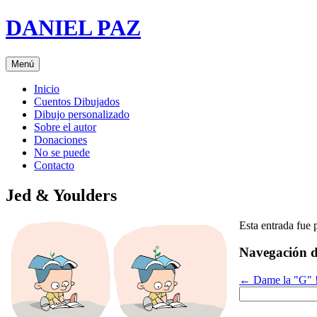
Saltar
DANIEL PAZ
al
contenido
Menú
Inicio
Cuentos Dibujados
Dibujo personalizado
Sobre el autor
Donaciones
No se puede
Contacto
Jed & Youlders
Esta entrada fue
Navegación d
←
Dame la "G" !
Buscar: