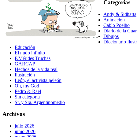
Categorías
Andy & Sidharta
Animación
Cablo Poelho
Diario de la Cua
Dibujos
Diccionario Ilust
Educación
El nudo infinito
F.Mérides Truchas
GARCAP
Hechos de la vida real
Ilustración
León, el activista peleón
Oh, my God
Pedro & Rael
Sin categoría
Sr. y Sra. Argentinomedio
Archivos
julio 2026
junio 2026
mayo 2026