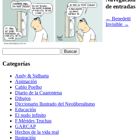
de entradas
←
Benedetti
Invisible
→
Buscar:
Categorías
Andy & Sidharta
Animación
Cablo Poelho
Diario de la Cuarentena
Dibujos
Diccionario Ilustrado del Neoliberalismo
Educación
El nudo infinito
F.Mérides Truchas
GARCAP
Hechos de la vida real
Ilustración