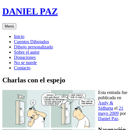
Saltar
DANIEL PAZ
al
contenido
Menú
Inicio
Cuentos Dibujados
Dibujo personalizado
Sobre el autor
Donaciones
No se puede
Contacto
Charlas con el espejo
Esta entrada fue
publicada en
Andy &
Sidharta
el
21
mayo 2009
por
Daniel Paz
.
Navegación