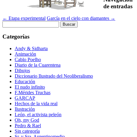
de entradas
←
Etapa experimental
García en el cielo con diamantes
→
Buscar:
Categorías
Andy & Sidharta
Animación
Cablo Poelho
Diario de la Cuarentena
Dibujos
Diccionario Ilustrado del Neoliberalismo
Educación
El nudo infinito
F.Mérides Truchas
GARCAP
Hechos de la vida real
Ilustración
León, el activista peleón
Oh, my God
Pedro & Rael
Sin categoría
Sr. y Sra. Argentinomedio