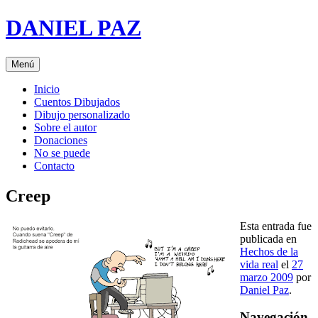
Saltar
DANIEL PAZ
al
contenido
Menú
Inicio
Cuentos Dibujados
Dibujo personalizado
Sobre el autor
Donaciones
No se puede
Contacto
Creep
Esta entrada fue
publicada en
Hechos de la
vida real
el
27
marzo 2009
por
Daniel Paz
.
Navegación