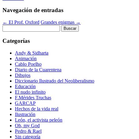
Navegación de entradas
←
El Prof. Oxford
Grandes enigmas
→
Buscar:
Categorías
Andy & Sidharta
Animación
Cablo Poelho
Diario de la Cuarentena
Dibujos
Diccionario Ilustrado del Neoliberalismo
Educación
El nudo infinito
F.Mérides Truchas
GARCAP
Hechos de la vida real
Ilustración
León, el activista peleón
Oh, my God
Pedro & Rael
Sin categoría