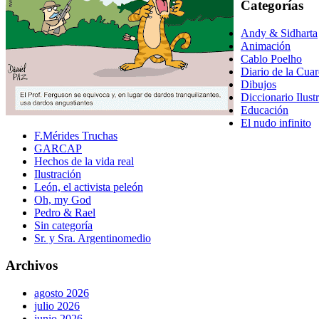
Categorías
Andy & Sidharta
Animación
Cablo Poelho
Diario de la Cua
Dibujos
Diccionario Ilust
Educación
El nudo infinito
F.Mérides Truchas
GARCAP
Hechos de la vida real
Ilustración
León, el activista peleón
Oh, my God
Pedro & Rael
Sin categoría
Sr. y Sra. Argentinomedio
Archivos
agosto 2026
julio 2026
junio 2026