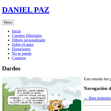
Saltar
DANIEL PAZ
al
contenido
Menú
Inicio
Cuentos Dibujados
Dibujo personalizado
Sobre el autor
Donaciones
No se puede
Contacto
Dardos
Esta entrada fue
Navegación d
←
Bien temprano
Buscar: