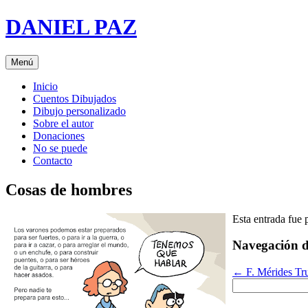
Saltar
DANIEL PAZ
al
contenido
Menú
Inicio
Cuentos Dibujados
Dibujo personalizado
Sobre el autor
Donaciones
No se puede
Contacto
Cosas de hombres
Esta entrada fue
Navegación d
←
F. Mérides Tr
Buscar: