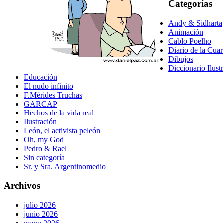
Categorías
Andy & Sidharta
Animación
Cablo Poelho
Diario de la Cua
Dibujos
Diccionario Ilust
Educación
El nudo infinito
F.Mérides Truchas
GARCAP
Hechos de la vida real
Ilustración
León, el activista peleón
Oh, my God
Pedro & Rael
Sin categoría
Sr. y Sra. Argentinomedio
Archivos
julio 2026
junio 2026
mayo 2026