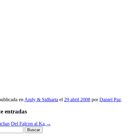
 publicada en
Andy & Sidharta
el
29 abril 2008
por
Daniel Paz
.
e entradas
uchas
Del Falcon al Ka
→