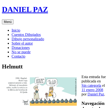
Saltar
DANIEL PAZ
al
contenido
Menú
Inicio
Cuentos Dibujados
Dibujo personalizado
Sobre el autor
Donaciones
No se puede
Contacto
Helmutt
Esta entrada fue
publicada en
Sin categoría
el
11 enero 2008
por
Daniel Paz
.
Navegación