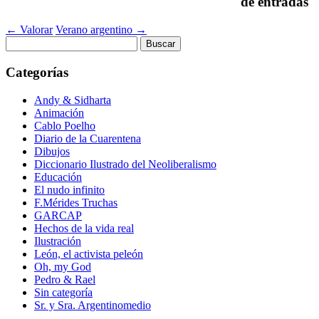
de entradas
←
Valorar
Verano argentino
→
Buscar:
Categorías
Andy & Sidharta
Animación
Cablo Poelho
Diario de la Cuarentena
Dibujos
Diccionario Ilustrado del Neoliberalismo
Educación
El nudo infinito
F.Mérides Truchas
GARCAP
Hechos de la vida real
Ilustración
León, el activista peleón
Oh, my God
Pedro & Rael
Sin categoría
Sr. y Sra. Argentinomedio