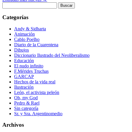
Buscar:
Categorías
Andy & Sidharta
Animación
Cablo Poelho
Diario de la Cuarentena
Dibujos
Diccionario Ilustrado del Neoliberalismo
Educación
El nudo infinito
F.Mérides Truchas
GARCAP
Hechos de la vida real
Ilustración
León, el activista peleón
Oh, my God
Pedro & Rael
Sin categoría
Sr. y Sra. Argentinomedio
Archivos