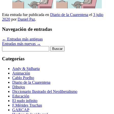
Esta entrada fue publicada en
Diario de la Cuarentena
el
3 julio
2020
por
Daniel Paz
.
Navegación de entradas
←
Entradas más antiguas
Entradas más nuevas
→
Buscar:
Categorías
Andy & Sidharta
Animación
Cablo Poelho
Diario de la Cuarentena
Dibujos
Diccionario Ilustrado del Neoliberalismo
Educación
El nudo infinito
F.Mérides Truchas
GARCAP