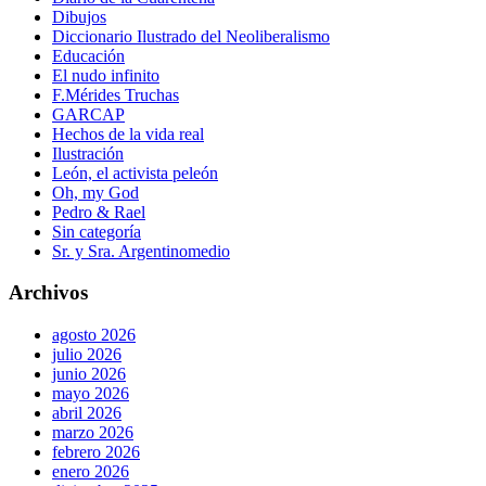
Dibujos
Diccionario Ilustrado del Neoliberalismo
Educación
El nudo infinito
F.Mérides Truchas
GARCAP
Hechos de la vida real
Ilustración
León, el activista peleón
Oh, my God
Pedro & Rael
Sin categoría
Sr. y Sra. Argentinomedio
Archivos
agosto 2026
julio 2026
junio 2026
mayo 2026
abril 2026
marzo 2026
febrero 2026
enero 2026