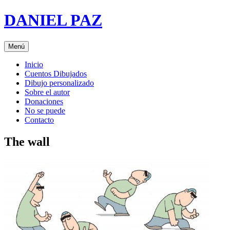
Saltar
DANIEL PAZ
al
contenido
Menú
Inicio
Cuentos Dibujados
Dibujo personalizado
Sobre el autor
Donaciones
No se puede
Contacto
The wall